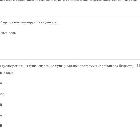
й программы планируется в один этап.
 2029 годы.
редусмотренных на финансирование муниципальной программы из районного бюджета, – 1
по годам:
й;
ей;
й;
й;
й.