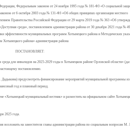
Федерации, Федеральным законом от 24 ноября 1995 года № 181-ФЗ «О социальной защи
законом от 6 октября 2003 года № 131-ФЗ «Об общих принципах организации местного
лением Правительства Российской Федерации от 29 марта 2019 года № 363 «Об утвержд
Доступная среда», постановлением администрации района от 30 декабря 2021 года № 4
енки эффективности муниципальных программ Хотынецкого района и Методических указ
мм Хотынецкого района» администрация района
ПОСТАНОВЛЯЕТ:
среда для инвалидов на 2025-2029 годы в Хотынецком районе Орловской области» (дал
настоящему постановлению.
Л. Дадыкина) предусмотреть финансирование мероприятий муниципальной программы из
ансовый год и плановый период.
ене «Хотынецкий муниципальный вестник» и разместить на официальном сайте Хотынецк
ря 2025 года.
ния возложить на заместителя главы администрации района по социальным вопросам М. 