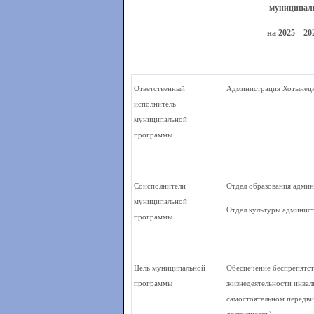
муниципаль
на 2025 – 2
Ответственный
Администрация Хотынецк
исполнитель
муниципальной
программы
Соисполнители
Отдел образования админ
муниципальной
Отдел культуры админис
программы
Цель муниципальной
Обеспечение беспрепятст
программы
жизнедеятельности инвал
самостоятельном передви