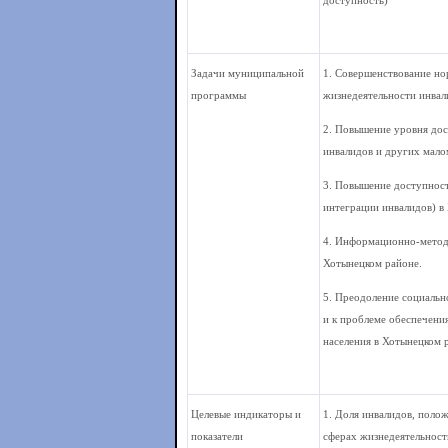
доступность)
Задачи муниципальной
1. Совершенствование н
программы
жизнедеятельности инвал
2. Повышение уровня дос
инвалидов и других мало
3. Повышение доступност
интеграции инвалидов) в
4. Информационно-методи
Хотынецком районе.
5. Преодоление социальн
и к проблеме обеспечени
населения в Хотынецком 
Целевые индикаторы и
1. Доля инвалидов, поло
показатели
сферах жизнедеятельност