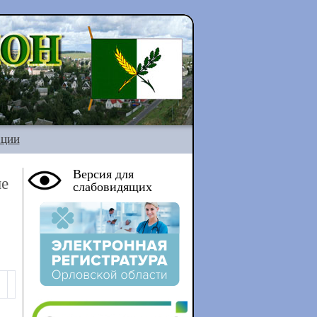
ации
Версия для
не
слабовидящих