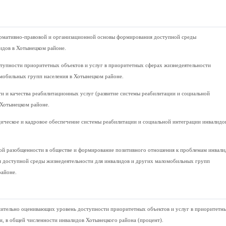
ормативно-правовой и организационной основы формирования доступной среды
идов в Хотынецком районе.
тупности приоритетных объектов и услуг в приоритетных сферах жизнедеятельности
мобильных групп населения в Хотынецком районе.
и и качества реабилитационных услуг (развитие системы реабилитации и социальной
 Хотынецком районе.
ческое и кадровое обеспечение системы реабилитации и социальной интеграции инвалидов
ой разобщенности в обществе и формирование позитивного отношения к проблемам инвали
я доступной среды жизнедеятельности для инвалидов и других маломобильных групп
районе.
жительно оценивающих уровень доступности приоритетных объектов и услуг в приоритетн
и, в общей численности инвалидов Хотынецкого района (процент).