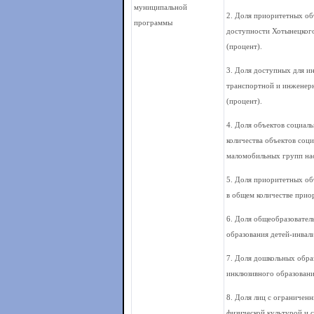
муниципальной
2. Доля приоритетных об
программы
доступности Хотынецкого
(процент).
3. Доля доступных для и
транспортной и инженерн
(процент).
4. Доля объектов социал
количества объектов соц
маломобильных групп нас
5. Доля приоритетных об
в общем количестве прио
6. Доля общеобразователь
образования детей-инвали
7. Доля дошкольных образ
инклюзивного образовани
8. Доля лиц с ограничен
физической культурой и 