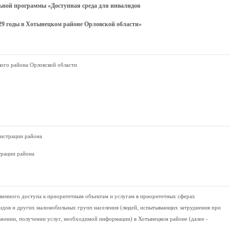
ной программы «Доступная среда для инвалидов
029 годы
в Хотынецком районе Орловской области»
ого района Орловской области
истрации района
трации района
венного доступа к приоритетным объектам и услугам в приоритетных сферах
идов и других маломобильных групп населения (людей, испытывающих затруднения при
жении, получении услуг, необходимой информации) в Хотынецком районе (далее -