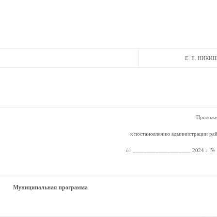
Е. Е. НИКИ
Приложе
к постановлению администрации ра
от ____________________ 2024 г. №
Муниципальная программа