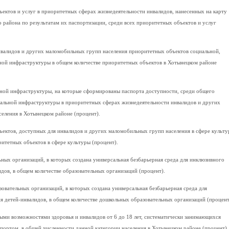
ъектов и услуг в приоритетных сферах жизнедеятельности инвалидов, нанесенных на карту
 района по результатам их паспортизации, среди всех приоритетных объектов и услуг
нвалидов и других маломобильных групп населения приоритетных объектов социальной,
ой инфраструктуры в общем количестве приоритетных объектов в Хотынецком районе
ьной инфраструктуры, на которые сформированы паспорта доступности, среди общего
иальной инфраструктуры в приоритетных сферах жизнедеятельности инвалидов и других
еления в Хотынецком районе (процент).
ъектов, доступных для инвалидов и других маломобильных групп населения в сфере культу
ритетных объектов в сфере культуры (процент).
ных организаций, в которых создана универсальная безбарьерная среда для инклюзивного
дов, в общем количестве образовательных организаций (процент).
овательных организаций, в которых создана универсальная безбарьерная среда для
я детей-инвалидов, в общем количестве дошкольных образовательных организаций (процент
ными возможностями здоровья и инвалидов от 6 до 18 лет, систематически занимающихся
спортом, в общей численности данной категории населения в Хотынецком районе (процент).