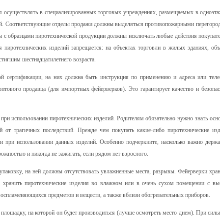
 осуществлять в специализированных торговых учреждениях, размещаемых в одноэт
ний. Соответствующие отделы продажи должны выделяться противопожарными перегоро
 с образцами пиротехнической продукции должны исключать любые действия покупате
я пиротехнических изделий запрещается: на объектах торговли в жилых зданиях, объ
стигшим шестнадцатилетнего возраста.
й сертификации, на них должна быть инструкция по применению и адреса или тел
оптового продавца (для импортных фейерверков). Это гарантирует качество и безопас
ри использовании пиротехнических изделий. Родителям обязательно нужно знать осн
ей от трагичных последствий. Прежде чем покупать какие-либо пиротехнические изд
ти при использовании данных изделий. Особенно подчеркните, насколько важно держа
рожностью и никогда не зажигать, если рядом нет взрослого.
аковку, на ней должны отсутствовать увлажненные места, разрывы. Фейерверки хран
о хранить пиротехнические изделия во влажном или в очень сухом помещении с вы
овоспламеняющихся предметов и веществ, а также вблизи обогревательных приборов.
площадку, на которой он будет производиться (лучше осмотреть место днем). При силь