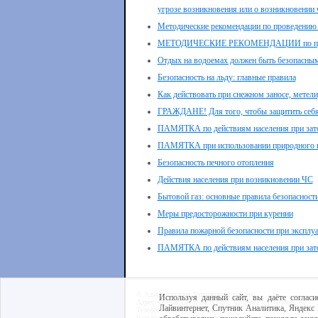
угрозе возникновения или о возникновении
Методические рекомендации по проведению 
МЕТОДИЧЕСКИЕ РЕКОМЕНДАЦИИ по проведен
Отдых на водоемах должен быть безопасны
Безопасность на льду: главные правила
Как действовать при снежном заносе, метели
ГРАЖДАНЕ! Для того, чтобы защитить себя
ПАМЯТКА по действиям населения при зато
ПАМЯТКА при использовании природного г
Безопасность печного отопления
Действия населения при возникновении ЧС
Бытовой газ: основные правила безопасност
Меры предосторожности при курении
Правила пожарной безопасности при эксплуа
ПАМЯТКА по действиям населения при зато
© Администрация Хотынецкого района
Используя данный сайт, вы даёте согласи
Адрес: Орловская область, пгт. Хотынец, ул. Ленина, 40
Лайвинтернет, Спутник Аналитика, Яндекс 
Телефон: 8(48642) 2-13-32
Разработка сайта -
Центр интернет-образования