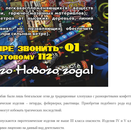
абав были лишь бенгальские огни да традиционные хлопушки с разноцветными конфетт
ческие изделия – петарды, фейерверки, ракетницы. Приобретая подобного рода изд
могут избежать трагических последствий.
ускаются пиротехнические изделия не выше III класса опасности. Изделия IV и V кл
ими лицензию на данный вид деятельности.