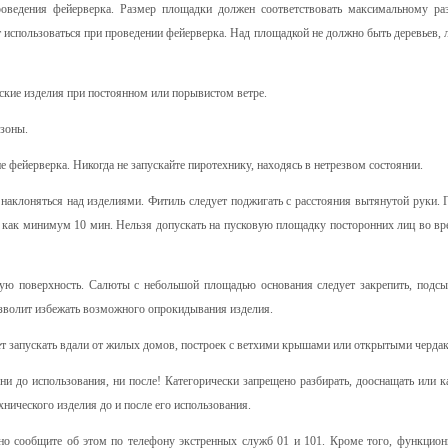
роведения фейерверка. Размер площадки должен соответствовать максимальному ра
т использоваться при проведении фейерверка. Над площадкой не должно быть деревьев, 
кие изделия при постоянном или порывистом ветре.
зоны.
 фейерверка. Никогда не запускайте пиротехнику, находясь в нетрезвом состоянии.
наклоняться над изделиями. Фитиль следует поджигать с расстояния вытянутой руки. 
у как минимум 10 мин. Нельзя допускать на пусковую площадку посторонних лиц во вр
ю поверхность. Салюты с небольшой площадью основания следует закрепить, подсы
позволит избежать возможного опрокидывания изделия.
 запускать вдали от жилых домов, построек с ветхими крышами или открытыми чердак
и до использования, ни после! Категорически запрещено разбирать, дооснащать или к
нического изделия до и после его использования.
о сообщите об этом по телефону экстренных служб 01 и 101. Кроме того, функцион