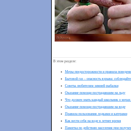
В этом разделе:
Меры предосторожности и правила поведени
Бытовой газ – опасность взрыва: соблюдайте
Советы любителям зимней рыбалки
Оказание помощи пострадавшим на льду
Что должен знать каждый школьник о мерах 
Оказание помощи пострадавшим на воде
Правила пользования лодками и катерами
Как вести себя на воде в летнее время
Памятка по действию населения при получен