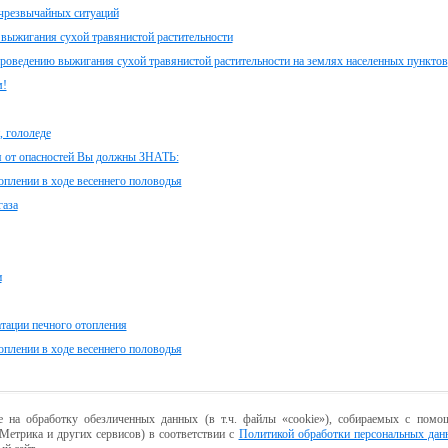
 чрезвычайных ситуаций
выжигания сухой травянистой растительности
ию выжигания сухой травянистой растительности на землях населенных пунктов
м!
, гололеде
 от опасностей Вы должны ЗНАТЬ:
плении в ходе весеннего половодья
аза
и
тации печного отопления
плении в ходе весеннего половодья
е на обработку обезличенных данных (в т.ч. файлы «cookie»), собираемых с помощ
Метрика и других сервисов) в соответствии с
Политикой обработки персональных дан