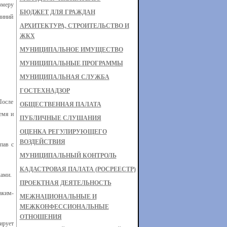
змеру
БЮДЖЕТ ДЛЯ ГРАЖДАН
линий
АРХИТЕКТУРА, СТРОИТЕЛЬСТВО И
ЖКХ
МУНИЦИПАЛЬНОЕ ИМУЩЕСТВО
МУНИЦИПАЛЬНЫЕ ПРОГРАММЫ
МУНИЦИПАЛЬНАЯ СЛУЖБА
ГОСТЕХНАДЗОР
После
ОБЩЕСТВЕННАЯ ПАЛАТА
емя и
ПУБЛИЧНЫЕ СЛУШАНИЯ
ОЦЕНКА РЕГУЛИРУЮЩЕГО
ВОЗДЕЙСТВИЯ
пав с
МУНИЦИПАЛЬНЫЙ КОНТРОЛЬ
КАДАСТРОВАЯ ПАЛАТА (РОСРЕЕСТР)
ами.
ПРОЕКТНАЯ ДЕЯТЕЛЬНОСТЬ
аким-
МЕЖНАЦИОНАЛЬНЫЕ И
МЕЖКОНФЕССИОНАЛЬНЫЕ
ОТНОШЕНИЯ
ирует