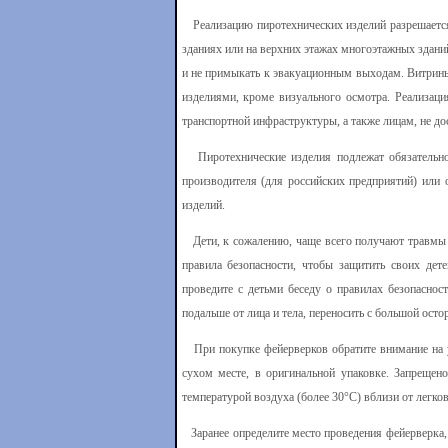
Реализацию пиротехнических изделий разрешается
зданиях или на верхних этажах многоэтажных зда
и не примыкать к эвакуационным выходам. Витрины
изделиями, кроме визуального осмотра. Реализаци
транспортной инфраструктуры, а также лицам, не до
Пиротехнические изделия подлежат обязательно
производителя (для российских предприятий) или 
изделий.
Дети, к сожалению, чаще всего получают травмы п
правила безопасности, чтобы защитить своих дет
проведите с детьми беседу о правилах безопаснос
подальше от лица и тела, переносить с большой осто
При покупке фейерверков обратите внимание на уп
сухом месте, в оригинальной упаковке. Запрещен
температурой воздуха (более 30°С) вблизи от легк
Заранее определите место проведения фейерверка, 