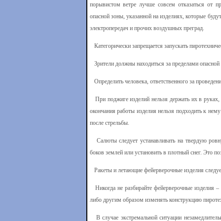
порывистом ветре лучше совсем отказаться от п
опасной зоны, указанной на изделиях, которые буду
электропередач и прочих воздушных преград.
Категорически запрещается запускать пиротехничес
Зрители должны находиться за пределами опасной 
Определить человека, ответственного за проведение
При поджиге изделий нельзя держать их в руках, 
окончания работы изделия нельзя подходить к нем
после стрельбы.
Салюты следует устанавливать на твердую ровну
боков землей или установить в плотный снег. Это 
Ракеты и летающие фейерверочные изделия следует
Никогда не разбирайте фейерверочные изделия – н
либо другим образом изменять конструкцию пиротех
В случае экстремальной ситуации незамедлительн