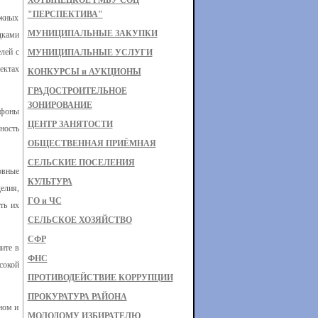
ХОТЫНЕЦКОЕ РМБУ СОЦ
"ПЕРСПЕКТИВА"
ажных
МУНИЦИПАЛЬНЫЕ ЗАКУПКИ
дками
лей с
МУНИЦИПАЛЬНЫЕ УСЛУГИ
ектах
КОНКУРСЫ и АУКЦИОНЫ
ГРАДОСТРОИТЕЛЬНОЕ
ЗОНИРОВАНИЕ
ефоны
ЦЕНТР ЗАНЯТОСТИ
ность
ОБЩЕСТВЕННАЯ ПРИЁМНАЯ
СЕЛЬСКИЕ ПОСЕЛЕНИЯ
овные
КУЛЬТУРА
елия,
ГО и ЧС
ть их
СЕЛЬСКОЕ ХОЗЯЙСТВО
СФР
ите в
ФНС
сокой
ПРОТИВОДЕЙСТВИЕ КОРРУПЦИИ
ПРОКУРАТУРА РАЙОНА
ном и
МОЛОДОМУ ИЗБИРАТЕЛЮ