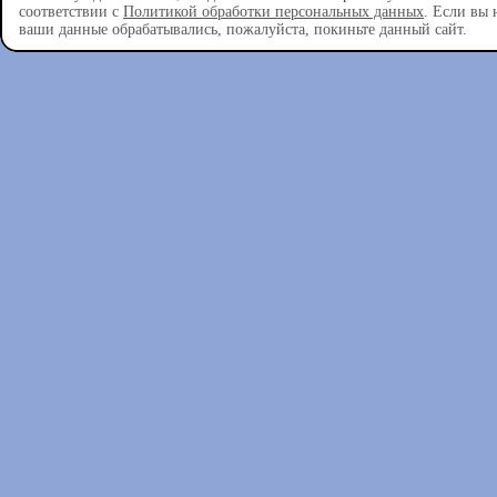
соответствии с
Политикой обработки персональных данных
. Если вы 
ваши данные обрабатывались, пожалуйста, покиньте данный сайт.