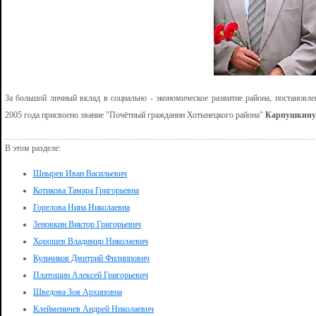
За большой личный вклад в социально - экономическое развитие района, постановле
2005 года присвоено звание "Почётный гражданин Хотынецкого района"
Карпушкину 
В этом разделе:
Шнырев Иван Васильевич
Котикова Тамара Григорьевна
Горелова Нина Николаевна
Зеновкин Виктор Григорьевич
Хорошев Владимир Николаевич
Кульчиков Дмитрий Филиппович
Платошин Алексей Григорьевич
Шведова Зоя Архиповна
Клейменичев Андрей Николаевич