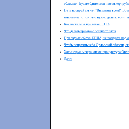
областям. Будьте бдительны и не игнорируйте
Не игнорируй сигнал "Внимание всем!" Во 
напоминает о том, что нужно делать, если т
Как вести себя при атаке БПЛА
Что делать при атаке беспилотников
При звуках сбитий БПЛА, не попадите под о
Чтобы защитить небо Орловской области, 
Хотынецкая межрайонная прокуратура Орлов
Далее