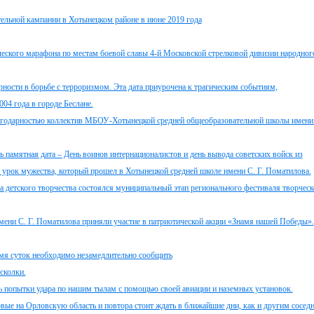
ельной кампании в Хотынецком районе в июне 2019 года
ического марафона по местам боевой славы 4-й Московской стрелковой дивизии народног
рности в борьбе с терроризмом. Эта дата приурочена к трагическим событиям,
04 года в городе Беслане.
агодарностью коллектив МБОУ-Хотынецкой средней общеобразовательной школы имени 
сь памятная дата – День воинов интернационалистов и день вывода советских войск из
урок мужества, который прошел в Хотынецкой средней школе имени С. Г. Поматилова.
а детского творчества состоялся муниципальный этап регионального фестиваля творческ
ни С. Г. Поматилова приняли участие в патриотической акции «Знамя нашей Победы».
мя суток необходимо незамедлительно сообщить
сколки.
ь попытки удара по нашим тылам с помощью своей авиации и наземных установок.
ые на Орловскую область и повтора стоит ждать в ближайшие дни, как и другим сосед