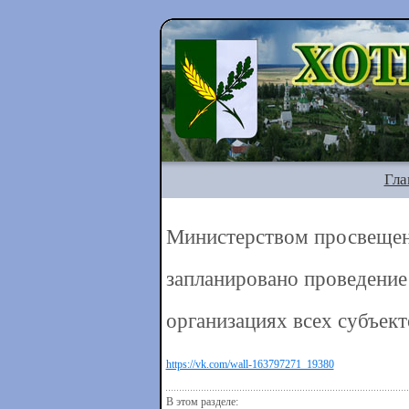
Гла
Министерством просвещени
запланировано проведение
организациях всех субъект
https://vk.com/wall-163797271_19380
В этом разделе: