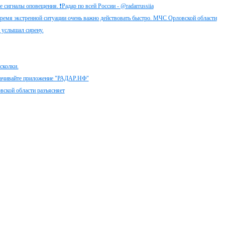
 сигналы оповещения. ❗️Радар по всей России - @radarrussiia
время экстренной ситуации очень важно действовать быстро. МЧС Орловской области
ы услышал сирену.
сколки.
скачивайте приложение "РАДАР.НФ"
ской области разъясняет