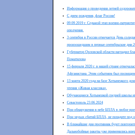
Информация о проведении летней оздоровит
С днем рождения, флаг России!
09.09.2019 г. Седьмой этап военно-патриот
ополчения.
3 сентября в России отмечается День солида
произошедшим в первые сентябрьские дни 20
Губернатор Орловской области наградил бл
Поматилова
15 февраля 2020 г. в нашей стране отмечала
Афганистана. Этим событиям был посвящен 
13 марта 2020 года на базе Хотынецкого дом
чтения «Живая классика».
Обучающиеся Хотынецкой средней школы име
Севастополь 23.06.2024
При обнаружении в небе БПЛА в любое вре
При звуках сбитий БПЛА, не попадите под о
В ближайшие дни противник будет повторят
Дальнобойные ракеты уже применились вперв