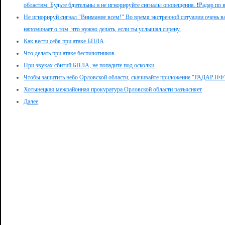
областям. Будьте бдительны и не игнорируйте сигналы оповещения. ❗️Радар по в
Не игнорируй сигнал "Внимание всем!" Во время экстренной ситуации очень 
напоминает о том, что нужно делать, если ты услышал сирену.
Как вести себя при атаке БПЛА
Что делать при атаке беспилотников
При звуках сбитий БПЛА, не попадите под осколки.
Чтобы защитить небо Орловской области, скачивайте приложение "РАДАР.НФ
Хотынецкая межрайонная прокуратура Орловской области разъясняет
Далее