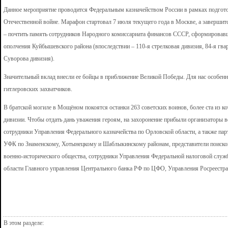
Данное мероприятие проводится Федеральным казначейством России в рамках подгот
Отечественной войне. Марафон стартовал 7 июля текущего года в Москве, а завершитс
– почтить память сотрудников Народного комиссариата финансов СССР, сформирова
ополчения Куйбышевского района (впоследствии – 110-я стрелковая дивизия, 84-я гва
Суворова дивизия).
Значительный вклад внесли ее бойцы в приближение Великой Победы. Для нас особенн
гитлеровских захватчиков.
В братской могиле в Мощёном покоятся останки 263 советских воинов, более ста из ко
дивизии. Чтобы отдать дань уважения героям, на захоронение прибыли организаторы 
сотрудники Управления Федерального казначейства по Орловской области, а также парт
УФК по Знаменскому, Хотынецкому и Шаблыкинскому районам, представители поисков
военно-исторического общества, сотрудники Управления Федеральной налоговой служ
области Главного управления Центрального банка РФ по ЦФО, Управления Росреестр
В этом разделе: