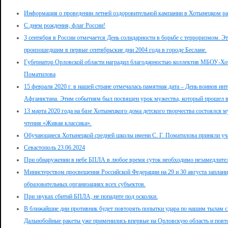
Информация о проведении летней оздоровительной кампании в Хотынецком ра
С днем рождения, флаг России!
3 сентября в России отмечается День солидарности в борьбе с терроризмом. Э
произошедшим в первые сентябрьские дни 2004 года в городе Беслане.
Губернатор Орловской области наградил благодарностью коллектив МБОУ-Хот
Поматилова
15 февраля 2020 г. в нашей стране отмечалась памятная дата – День воинов ин
Афганистана. Этим событиям был посвящен урок мужества, который прошел в
13 марта 2020 года на базе Хотынецкого дома детского творчества состоялся 
чтения «Живая классика».
Обучающиеся Хотынецкой средней школы имени С. Г. Поматилова приняли уча
Севастополь 23.06.2024
При обнаружении в небе БПЛА в любое время суток необходимо незамедлите
Министерством просвещения Российской Федерации на 29 и 30 августа заплани
образовательных организациях всех субъектов.
При звуках сбитий БПЛА, не попадите под осколки.
В ближайшие дни противник будет повторять попытки удара по нашим тылам с
Дальнобойные ракеты уже применились впервые на Орловскую область и повто