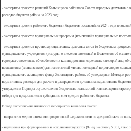
- экспертиза проектов решений Хотынецкого районного Совета народных депутатов о 
расходов бюджета района на 2023 год;
- экспертиза проекта районного бюджета и бюджетов поселений на 2024 год и плановый
- экспертиза проектов муниципальных программ (изменений в муниципальные програ
- экспертиза проектов прочих муниципальных правовых актов (о бюджетном процессе 
муниципального учреждения культуры, о внесении изменений в Положения об оплате 
городского поселения, об особенностях командирования отдельных категорий лиц, об
помещением (платы за наем) для нанимателей жилых помещений по договорам социал
муниципального жилищного фонда Хотынецкого района, об утверждении Методик расч
нормативных расходов для расчета и распределения дотации на выравнивание бюджетно
утверждении Порядка осуществления бюджетных полномочий главных администраторо
отбора для предоставления субсидии за счет средств районного бюджета.
В ходе экспертно-аналитических мероприятий выявлены факты:
- непринятия мер по взиманию просроченной задолженности по арендной плате за польз
- нарушения при формировании и исполнении бюджетов (97 ед. на сумму 5 831,3 тыс.ру